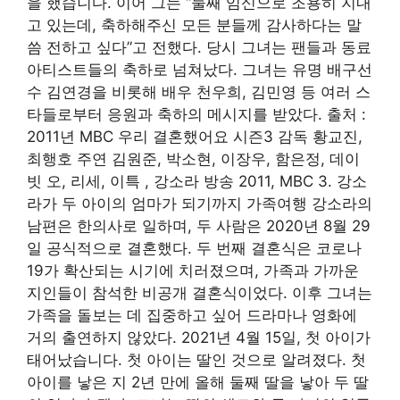
을 했습니다. 이어 그는 “둘째 임신으로 조용히 지내
고 있는데, 축하해주신 모든 분들께 감사하다는 말
씀 전하고 싶다”고 전했다. 당시 그녀는 팬들과 동료
아티스트들의 축하로 넘쳐났다. 그녀는 유명 배구선
수 김연경을 비롯해 배우 천우희, 김민영 등 여러 스
타들로부터 응원과 축하의 메시지를 받았다. 출처 :
2011년 MBC 우리 결혼했어요 시즌3 감독 황교진,
최행호 주연 김원준, 박소현, 이장우, 함은정, 데이
빗 오, 리세, 이특 , 강소라 방송 2011, MBC 3. 강소
라가 두 아이의 엄마가 되기까지 가족여행 강소라의
남편은 한의사로 일하며, 두 사람은 2020년 8월 29
일 공식적으로 결혼했다. 두 번째 결혼식은 코로나
19가 확산되는 시기에 치러졌으며, 가족과 가까운
지인들이 참석한 비공개 결혼식이었다. 이후 그녀는
가족을 돌보는 데 집중하고 싶어 드라마나 영화에
거의 출연하지 않았다. 2021년 4월 15일, 첫 아이가
태어났습니다. 첫 아이는 딸인 것으로 알려졌다. 첫
아이를 낳은 지 2년 만에 올해 둘째 딸을 낳아 두 딸