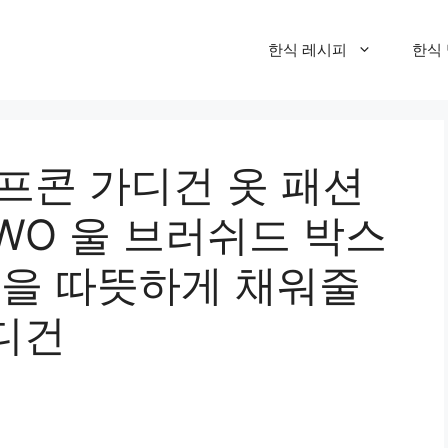
한식 레시피
한식
프콘 가디건 옷 패션
TWO 울 브러쉬드 박스
울을 따뜻하게 채워줄
디건