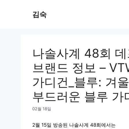
Skip
to
김숙
content
나솔사계 48회 데
브랜드 정보 – V
가디건_블루: 겨
부드러운 블루 가
02월 18일
2월 15일 방송된 나솔사계 48회에서는