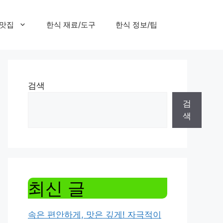
 맛집
한식 재료/도구
한식 정보/팁
검색
검
색
최신 글
속은 편안하게, 맛은 깊게! 자극적이