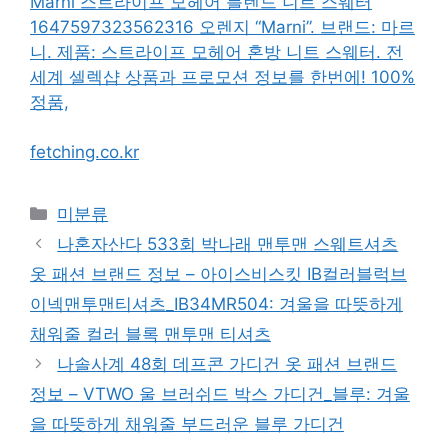
Marni 스트라이프 모헤어 블렌드 니트 스웨터
1647597323562316 오렌지 “Marni”. 브랜드: 마르
니. 제품: 스트라이프 모헤어 혼방 니트 스웨터. 전
세계 셀렉샵 상품과 프로모션 정보를 한번에! 100%
정품,
fetching.co.kr
Categories
미분류
나혼자산다 533회 박나래 맨투맨 스웨트셔츠
옷 패션 브랜드 정보 – 아이스비스킷 IB컬러블럭브
이넥맨투맨티셔츠_IB34MR504: 겨울을 따뜻하게
채워줄 컬러 블록 맨투맨 티셔츠
나솔사계 48회 데프콘 가디건 옷 패션 브랜드
정보 – VTWO 울 브러쉬드 박스 가디건_블루: 겨울
을 따뜻하게 채워줄 부드러운 블루 가디건