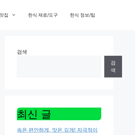
 맛집
한식 재료/도구
한식 정보/팁
검색
검
색
최신 글
속은 편안하게, 맛은 깊게! 자극적이