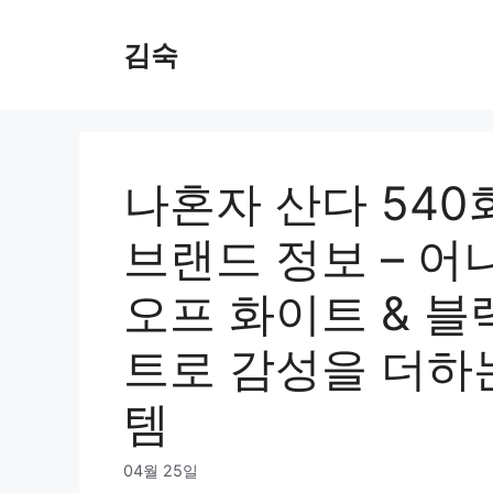
Skip
to
김숙
content
나혼자 산다 540
브랜드 정보 – 
오프 화이트 & 블랙
트로 감성을 더하
템
04월 25일