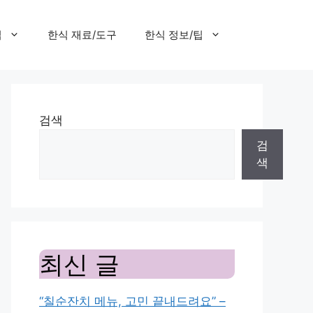
집
한식 재료/도구
한식 정보/팁
검색
검
색
최신 글
“칠순잔치 메뉴, 고민 끝내드려요” –