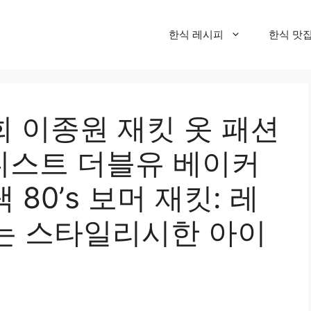
한식 레시피
한식 맛
회 이종원 재킷 옷 패션
어니스트 더블유 베이커
 80’s 보머 재킷: 레
는 스타일리시한 아이