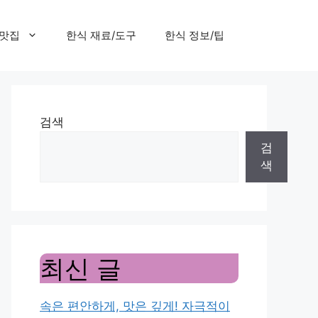
 맛집
한식 재료/도구
한식 정보/팁
검색
검
색
최신 글
속은 편안하게, 맛은 깊게! 자극적이