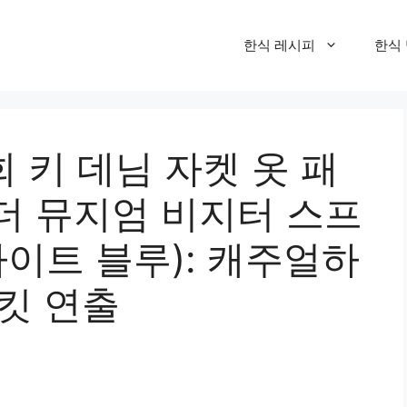
한식 레시피
한식
회 키 데님 자켓 옷 패
 더 뮤지엄 비지터 스프
라이트 블루): 캐주얼하
킷 연출