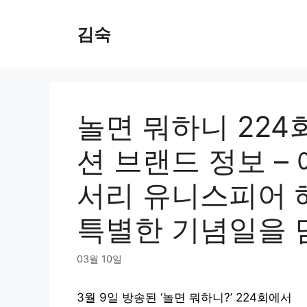
Skip
to
김숙
content
놀면 뭐하니 224
션 브랜드 정보 
서리 유니스피어 
특별한 기념일을 
03월 10일
3월 9일 방송된 ‘놀면 뭐하니?’ 224회에서