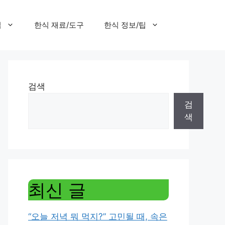
집
한식 재료/도구
한식 정보/팁
검색
검
색
최신 글
“오늘 저녁 뭐 먹지?” 고민될 때, 속은