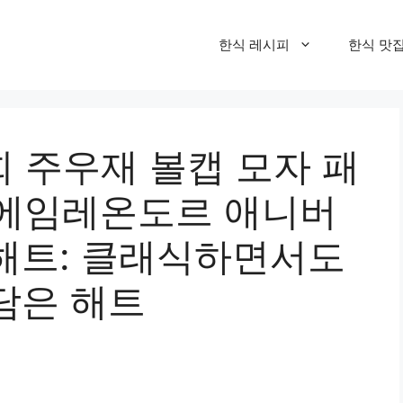
한식 레시피
한식 맛
회 주우재 볼캡 모자 패
– 에임레온도르 애니버
해트: 클래식하면서도
담은 해트