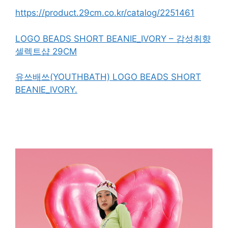
https://product.29cm.co.kr/catalog/2251461
LOGO BEADS SHORT BEANIE_IVORY – 감성취향
셀렉트샵 29CM
유쓰배쓰(YOUTHBATH) LOGO BEADS SHORT
BEANIE_IVORY.