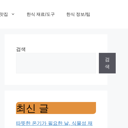
 맛집
한식 재료/도구
한식 정보/팁
검색
검
색
최신 글
따뜻한 온기가 필요한 날, 식물성 재