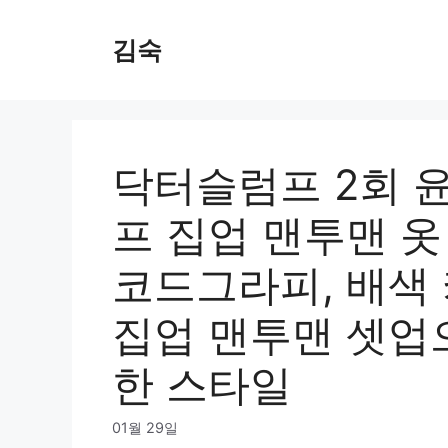
Skip
to
김숙
content
닥터슬럼프 2회 
프 집업 맨투맨 옷
코드그라피, 배색 
집업 맨투맨 셋업
한 스타일
01월 29일