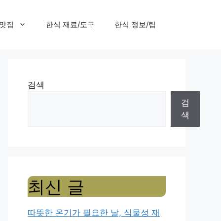
 맛집
한식 재료/도구
한식 정보/팁
검색
검
색
최신 글
따뜻한 온기가 필요한 날, 식물성 재