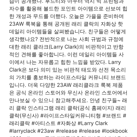
습이 공개됐다. 후드티와 아우터 역시 빅 프린팅과
자수를 활용해 볼드한 포인트 아이템으로 선보여 힙
한 개성과 무드를 더했다. 오늘은 가을을 준비하며
23AW 룩북을 통해 공개된 래리 클락의 자화상 핫
데일리 아이템들을 살펴봤습니다. 친구들은 어떻게
생각했나요? 전반적으로 나는 사회 규범과 규정에
대한 래리 클라크(Larry Clark)의 비판적이고 반항
적인 견해를 좋아합니다. 이런 데일리 아이템들 사
이에서 나는 자유롭고 힙한 느낌을 받았다. Larry
Clark은 보다 의미 있는 비판적 태도와 선전 목소리
의 가치를 홍보하는 라이프스타일 커뮤니티 브랜드
입니다. 더욱 다양한 23AW 래리클라크 룩북 제품
은 공식 온라인 스토어와 무신사 온라인 스토어에서
만나보실 수 있으니 참고해주세요. 안녕 친구들~ 래
리 클락 인스타그램 래리 클락(공식 홈페이지) 래리
클락(무신사) #라이프스타일커뮤니티형 #브랜드 #
래리클락 #아티스트 #자화상 #Larry Clark
#larryclack #23aw #release #release #lookbook