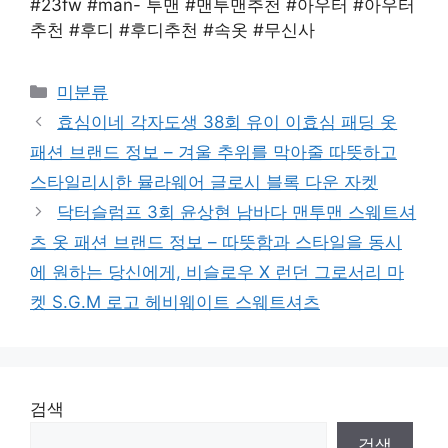
#23fw #man- 투맨 #맨투맨추천 #아우터 #아우터
추천 #후디 #후디추천 #속옷 #무신사
Categories
미분류
효심이네 각자도생 38회 유이 이효심 패딩 옷
패션 브랜드 정보 – 겨울 추위를 막아줄 따뜻하고
스타일리시한 뮬라웨어 글로시 블록 다운 자켓
닥터슬럼프 3회 윤상현 남바다 맨투맨 스웨트셔
츠 옷 패션 브랜드 정보 – 따뜻함과 스타일을 동시
에 원하는 당신에게, 비슬로우 X 런던 그로서리 마
켓 S.G.M 로고 헤비웨이트 스웨트셔츠
검색
검색