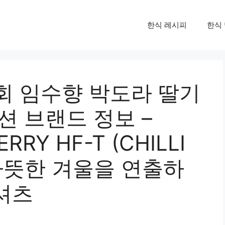
한식 레시피
한식
회 임수향 박도라 딸기
션 브랜드 정보 –
RY HF-T (CHILLI
 따뜻한 겨울을 연출하
셔츠