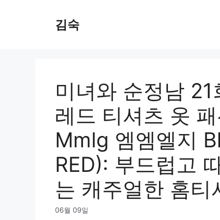
Skip
to
김숙
content
미녀와 순정남 21
레드 티셔츠 옷 패
Mmlg 엠엠엘지 BER
RED): 부드럽고
는 캐주얼한 홈티
06월 09일