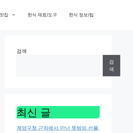
 맛집
한식 재료/도구
한식 정보/팁
검색
검
색
최신 글
계양구청 근처에서 만난 뜻밖의 선물,