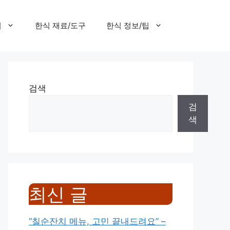
집
한식 재료/도구
한식 정보/팁
검색
검
색
최신 글
“칠순잔치 메뉴, 고민 끝내드려요” –