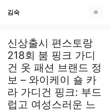
Skip
to
김숙
Menu
content
신상출시 편스토랑
218회 붐 핑크 가디
건 옷 패션 브랜드 정
보 – 와이케이 숄 카
라 가디건 핑크: 부드
럽고 여성스러운 느