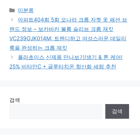
Categories
미분류
아파트404회 5회 오나라 크롭 자켓 옷 패션 브
랜드 정보 – 보카바카 볼륨 슬리브 크롭 재킷
VC239OJK014M: 트렌디하고 여성스러운 데일리
룩을 완성하는 크롭 재킷
폴라초이스 신제품 만나보기!생기 & 톤 케어!
25% 비타민C + 글루타치온 항산화 세럼 추천
검색
검색