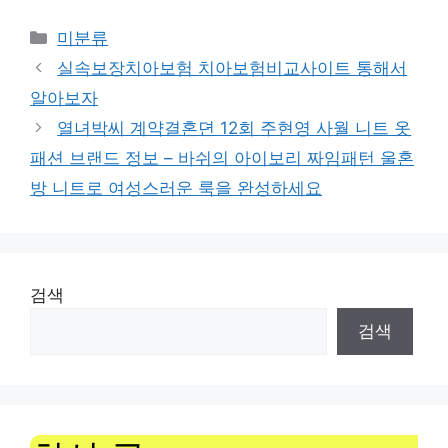
Categories
미분류
실속보장치아보험 치아보험비교사이트 통해서
알아보자
열녀박씨 계약결혼뎐 12회 주현영 사월 니트 옷
패션 브랜드 정보 – 바쉬의 아이보리 짜임패턴 울혼
방 니트로 여성스러운 룩을 완성하세요
검색
검색