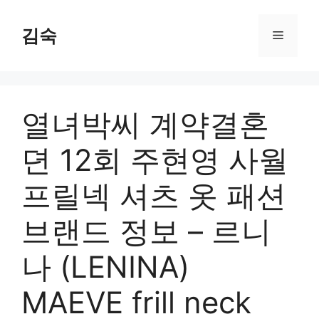
Skip
to
김숙
Menu
content
열녀박씨 계약결혼
뎐 12회 주현영 사월
프릴넥 셔츠 옷 패션
브랜드 정보 – 르니
나 (LENINA)
MAEVE frill neck