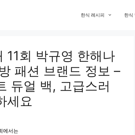
한식 레시피
한식
 11회 박규영 한해나
방 패션 브랜드 정보 –
 듀얼 백, 고급스러
하세요
1회에서는