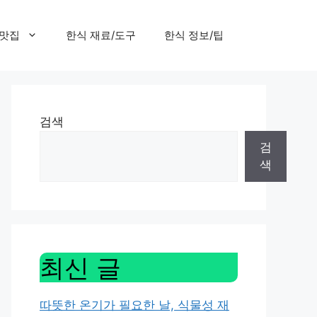
 맛집
한식 재료/도구
한식 정보/팁
검색
검
색
최신 글
따뜻한 온기가 필요한 날, 식물성 재