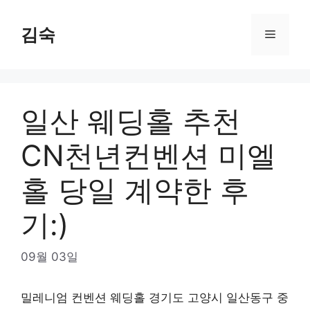
Skip
to
김숙
Menu
content
일산 웨딩홀 추천
CN천년컨벤션 미엘
홀 당일 계약한 후
기:)
09월 03일
밀레니엄 컨벤션 웨딩홀 경기도 고양시 일산동구 중