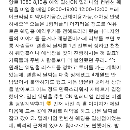
앙로 1080 8,10층 예약 일산CN 밀레니엄 컨벤션 웨
딩홀 미엘홀 매일 09:00-19:00 12:00-13:00 브레
이크타임 예약,대기공간,단체이용가능,주차장 안녕
하세요^^ 오늘은 J형커플의 어지러울 정도로 여유
로운 웨딩홀 예약후기를 전해드리러 왔습니다.지인
들의 이야기를 듣거나 웨딩준비카페 리뷰를 보면 보
통 사람들이 결혼식 날짜를 1년 전부터 정하고 천천
히 웨딩홀이나 예식장을 찾아 진행하시는 것 같죠?
가족들과 주변 사람들보다 더 불안했던 우리.. ^^:
원래는 웨딩홀 리스트를 정하고 투어를 가는 계획이
었는데, 결혼식 날짜는 대충 정해졌고 4개월도 안
남았어서 불안하기도 했고 처음 방문한 곳에서 상담
을 받아보고 어느 정도 만족스러워서 재빠르게 결정
했어요. 일산 웨딩홀 추천 CN 밀레니엄 컨벤션 미엘
홀 당일계약후기
먼저 사진 속 홀 이미지가 제일
마음에 드는 곳에 전화로 예약을 하고 방문 날짜를
잡고 갔어요. 밀레니엄 컨벤션 웨딩홀 일산점이었는
데, 백석역 근처에 있어서 찾아가기도 편했어요. 방