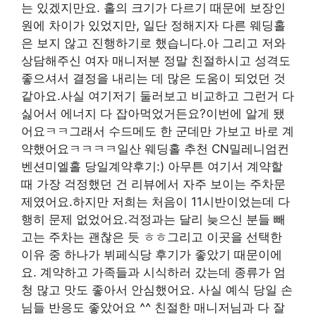
는 있겠지만요. 홀의 크기가 다르기 때문에 보장인
원에 차이가 있었지만, 일단 정해지자 다른 웨딩홀
은 보지 않고 진행하기로 했습니다.아 그리고 저와
상담해주신 여자 매니저분 정말 친절하시고 성격도
좋으셔서 결정을 내리는 데 많은 도움이 되었던 것
같아요.사실 여기저기 둘러보고 비교하고 그런거 다
싫어서 에너지 다 잡아먹었거든요?이번에 알게 됐
어요ㅋㅋ그래서 수드메도 한 군데만 가보고 바로 계
약했어요ㅋㅋㅋㅋ일산 웨딩홀 추천 CN밀레니엄컨
벤션미엘홀 당일계약후기:) 아무튼 여기서 계약할
때 가장 걱정했던 건 리뷰에서 자주 보이는 주차문
제였어요.하지만 저희는 처음이 11시반이었는데 다
행히 문제 없었어요.걱정과는 달리 늦으신 분들 빼
고는 주차는 괜찮은 듯 ㅎㅎ그리고 이곳을 선택한
이유 중 하나가 뷔페식당 후기가 좋았기 때문이에
요. 계약하고 가족들과 시식하러 갔는데 종류가 엄
청 많고 맛도 좋아서 안심했어요. 사실 예식 당일 손
님들 반응도 좋았어요 ^^ 친절한 매니저님과 다 잘