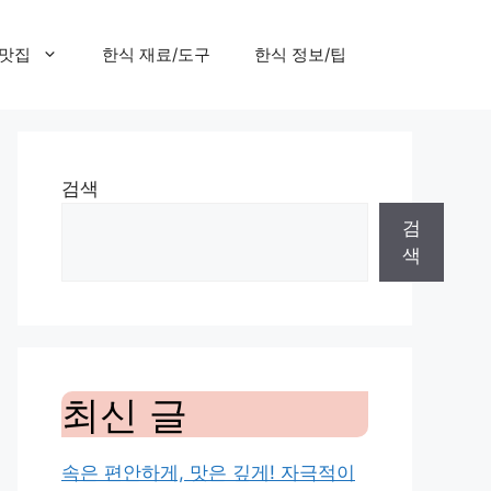
 맛집
한식 재료/도구
한식 정보/팁
검색
검
색
최신 글
속은 편안하게, 맛은 깊게! 자극적이