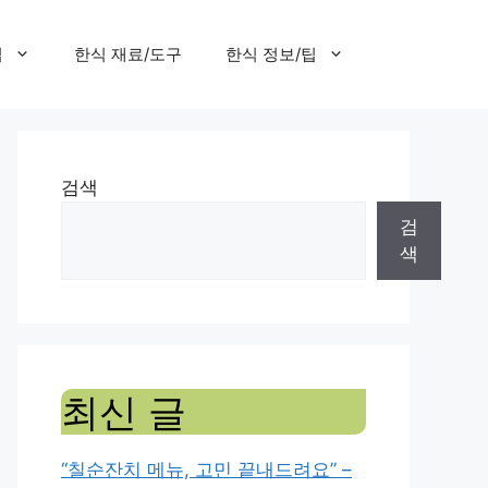
집
한식 재료/도구
한식 정보/팁
검색
검
색
최신 글
“칠순잔치 메뉴, 고민 끝내드려요” –