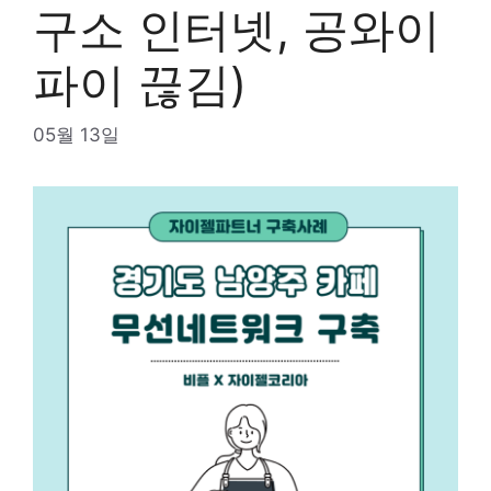
구소 인터넷, 공와이
파이 끊김)
05월 13일