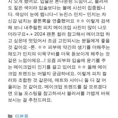
지 오게 됐어요. 입술은 톤다운된 느낌이고, 블러셔
도 짙은 색이라 입술보다는 볼에 시선이 집중됩니
다. 색상이 눈에 띕니다~! 뉴진스 민지~ 민지는 자
신감 넘치는 쿨톤룩을 연출했어요 ㅎㅎ 이렇게 검색
해 보니 내추럴한 피치 메이크업 사진이 많이 나오
더라구요+.+ 2024 팬톤 컬러 참고해서 메이크업 하
고 싶은데 멋있어서 조금 고민되시는 분들에게 좋을
것 같아요 -톤. ㅎㅎ 피부에 약간의 생기를 더해주는
채도가 민지의 이목구비를 더욱 돋보이게 해주는 것
같은 느낌이에요…! 요즘 피부와 입술에 윤기를 주
는 메이크업이 인기를 끌고 있어요 ㅎㅎ 올해 메이
크업 트렌드는 어떨지 궁금하네요. 이렇게 피치 컬
러와 조합한 것 같은데, 매트와 샤이니 둘 다 잘 어
울리는 것 같아요. 메이크업 트렌드를 잘 모르겠다
면 오늘 포스팅을 참고하셔서 블러셔를 가볍게 바꿔
보시는 걸 추천드려요.
Categories
미분류