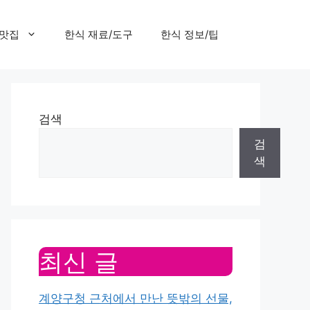
 맛집
한식 재료/도구
한식 정보/팁
검색
검
색
최신 글
계양구청 근처에서 만난 뜻밖의 선물,