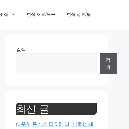
 맛집
한식 재료/도구
한식 정보/팁
검색
검
색
최신 글
따뜻한 온기가 필요한 날, 식물성 재