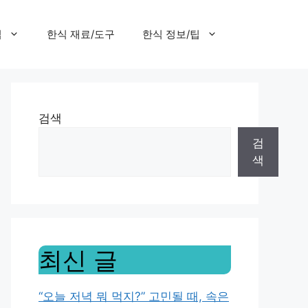
집
한식 재료/도구
한식 정보/팁
검색
검
색
최신 글
“오늘 저녁 뭐 먹지?” 고민될 때, 속은