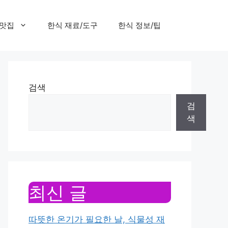
 맛집
한식 재료/도구
한식 정보/팁
검색
검
색
최신 글
따뜻한 온기가 필요한 날, 식물성 재