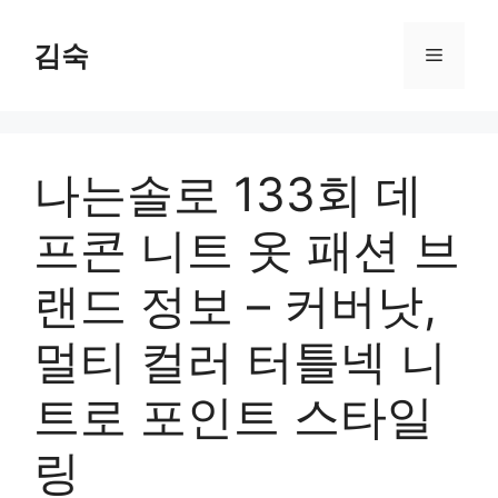
Skip
to
김숙
Menu
content
나는솔로 133회 데
프콘 니트 옷 패션 브
랜드 정보 – 커버낫,
멀티 컬러 터틀넥 니
트로 포인트 스타일
링