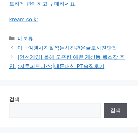
트하게 판매하고 구매하세요.
kream.co.kr
Categories
미분류
마곡여권사진잘찍는사진관온글로사진맛집
[인천계양] 올해 오픈한 예쁜 계산동 헬스장 추
천 |:지투피트니스:|내돈내산 PT솔직후기
검색
검색