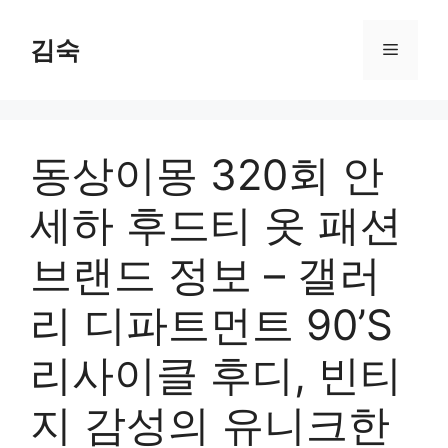
Skip
to
김숙
Menu
content
동상이몽 320회 안
세하 후드티 옷 패션
브랜드 정보 – 갤러
리 디파트먼트 90’S
리사이클 후디, 빈티
지 감성의 유니크한