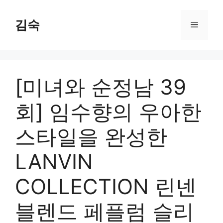
Skip
to
김숙
Menu
content
[미녀와 순정남 39
회] 임수향의 우아한
스타일을 완성한
LANVIN
COLLECTION 린넨
블렌드 페플럼 슬리