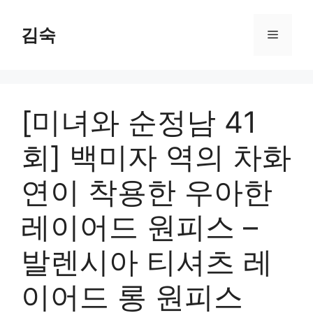
Skip
to
김숙
Menu
content
[미녀와 순정남 41
회] 백미자 역의 차화
연이 착용한 우아한
레이어드 원피스 –
발렌시아 티셔츠 레
이어드 롱 원피스