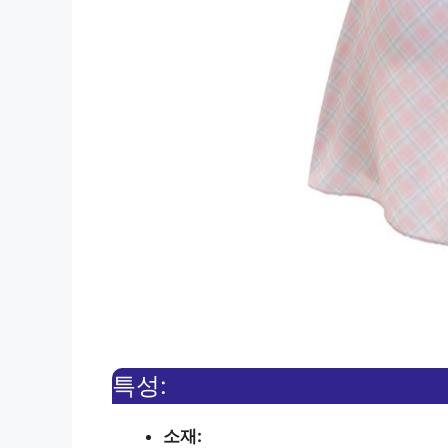
특성:
소재: