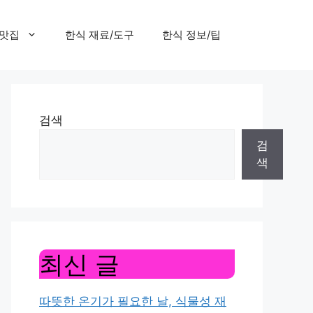
 맛집
한식 재료/도구
한식 정보/팁
검색
검
색
최신 글
따뜻한 온기가 필요한 날, 식물성 재