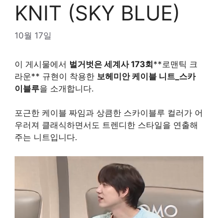
KNIT (SKY BLUE)
10월 17일
이 게시물에서
벌거벗은 세계사 173회
**로맨틱 크
라운** 규현이 착용한
보헤미안 케이블 니트_스카
이블루
을 소개합니다.
포근한 케이블 짜임과 상큼한 스카이블루 컬러가 어
우러져 클래식하면서도 트렌디한 스타일을 연출해
주는 니트입니다.