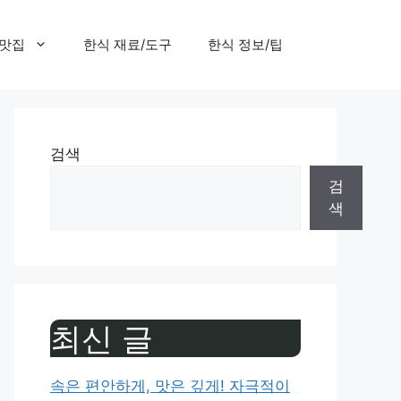
 맛집
한식 재료/도구
한식 정보/팁
검색
검
색
최신 글
속은 편안하게, 맛은 깊게! 자극적이