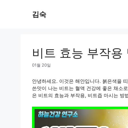
Skip
to
김숙
content
비트 효능 부작용
01월 20일
안녕하세요. 이것은 해안입니다. 붉은색을 띠
쓴맛이 나는 비트는 혈액 건강에 좋은 채소로
은 비트의 효능과 부작용, 비트즙 마시는 방