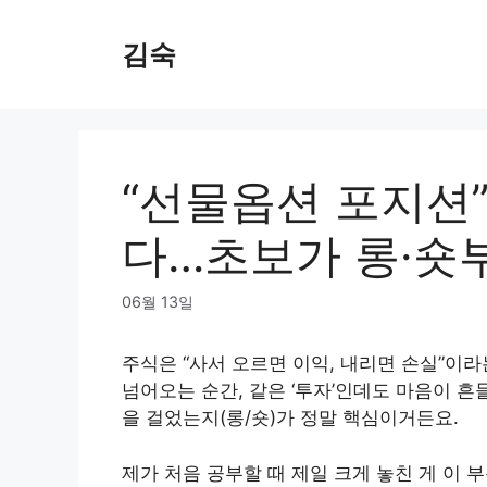
Skip
to
김숙
content
“선물옵션 포지션”
다…초보가 롱·숏
06월 13일
주식은 “사서 오르면 이익, 내리면 손실”이
넘어오는 순간, 같은 ‘투자’인데도 마음이 흔
을 걸었는지(롱/숏)가 정말 핵심이거든요.
제가 처음 공부할 때 제일 크게 놓친 게 이 