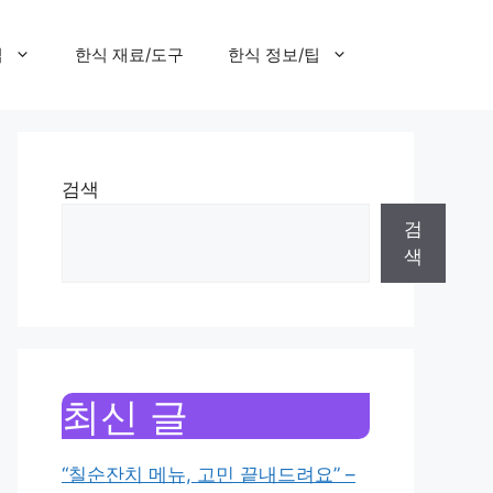
집
한식 재료/도구
한식 정보/팁
검색
검
색
최신 글
“칠순잔치 메뉴, 고민 끝내드려요” –