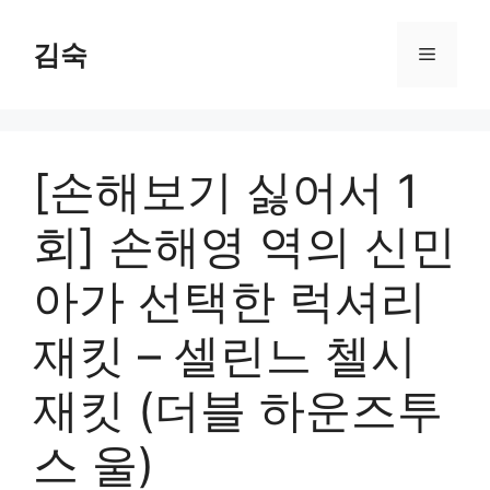
Skip
to
김숙
Menu
content
[손해보기 싫어서 1
회] 손해영 역의 신민
아가 선택한 럭셔리
재킷 – 셀린느 첼시
재킷 (더블 하운즈투
스 울)