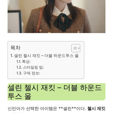
목차
셀린 첼시 재킷 – 더블 하운드투스 울
특성:
스타일링 팁:
구매 정보:
셀린 첼시 재킷 – 더블 하운드
투스 울
신민아가 선택한 아이템은 **셀린**이다.
첼시 재킷