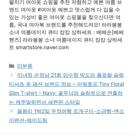
펼치기 여아옷 쇼핑몰 추천 저렴하고 예쁜 여름 브
랜드 여아옷 #여아옷 예쁘고 멋스럽게 다 입을 수
있는 가성비 좋은 여아옷 쇼핑몰을 찾으신다면 여
름, 국내 여아복 브랜드를 추천해드려요! 라라봉봉
소녀 여름데이지 큐티 캉캉 상하세트 : 베베손[베베
핸즈] 라라봉봉 소녀 여름데이지 큐티 캉캉 상하세
트 smartstore.naver.com
Categories
미분류
미녀와 순정남 21회 임수향 박도라 플로럴 슬림
티셔츠 옷 패션 브랜드 정보 – 아워호프 Tiny Floral
Slim T-shirt – Navy: 꽃무늬와 슬림핏으로 연출하
는 캐주얼하면서 세련된 스타일
을왕리 1박2일 우정여행 조개구이-소금빵-엔소
이펜션-메이드림