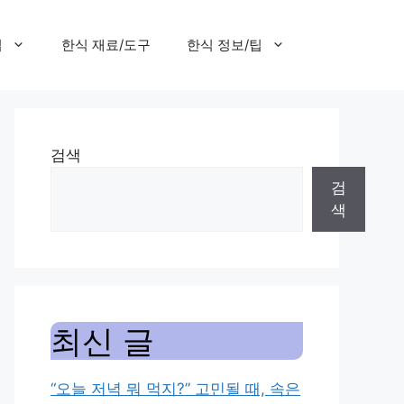
집
한식 재료/도구
한식 정보/팁
검색
검
색
최신 글
“오늘 저녁 뭐 먹지?” 고민될 때, 속은