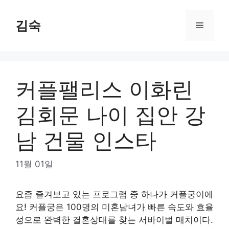
Skip
to
김숙
Menu
content
커플팰리스 이화린
김회문 나이 집안 강
남 건물 인스타
11월 01일
요즘 즐겨보고 있는 프로그램 중 하나가 커플궁이에
요! 커플궁은 100명의 미혼남녀가 빠른 속도와 효율
성으로 완벽한 결혼상대를 찾는 서바이벌 매치이다.