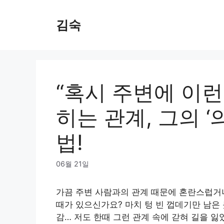
Skip
to
김숙
content
“혹시 주변에 이런
히는 관계, 그의 
법!
06월 21일
가끔 주변 사람과의 관계 때문에 혼란스럽거나
때가 있으신가요? 마치 텅 빈 껍데기만 남은
감… 저도 한때 그런 관계 속에 갇혀 길을 