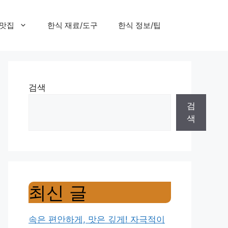
 맛집
한식 재료/도구
한식 정보/팁
검색
검
색
최신 글
속은 편안하게, 맛은 깊게! 자극적이