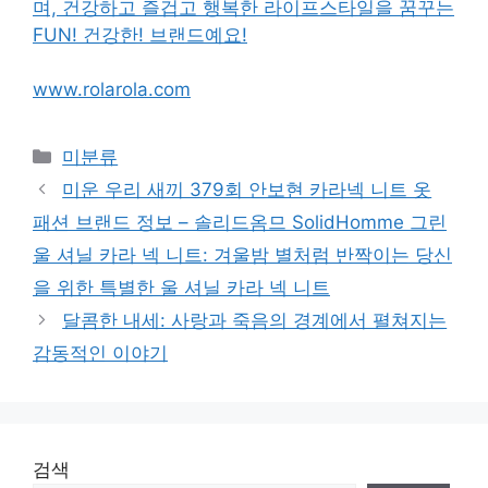
며, 건강하고 즐겁고 행복한 라이프스타일을 꿈꾸는
FUN! 건강한! 브랜드예요!
www.rolarola.com
Categories
미분류
미운 우리 새끼 379회 안보현 카라넥 니트 옷
패션 브랜드 정보 – 솔리드옴므 SolidHomme 그린
울 셔닐 카라 넥 니트: 겨울밤 별처럼 반짝이는 당신
을 위한 특별한 울 셔닐 카라 넥 니트
달콤한 내세: 사랑과 죽음의 경계에서 펼쳐지는
감동적인 이야기
검색