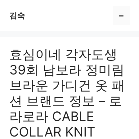
Skip
to
김숙
Menu
content
효심이네 각자도생
39회 남보라 정미림
브라운 가디건 옷 패
션 브랜드 정보 – 로
라로라 CABLE
COLLAR KNIT