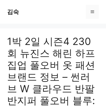
Skip
to
김숙
Menu
content
1박 2일 시즌4 230
회 뉴진스 해린 하프
집업 풀오버 옷 패션
브랜드 정보 – 썬러
브 W 클라우드 반팔
반지퍼 풀오버 블루: