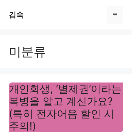
Skip
to
김숙
Menu
content
미분류
개인회생, ‘별제권’이라는
복병을 알고 계신가요?
(특히 전자어음 할인 시
주의!)