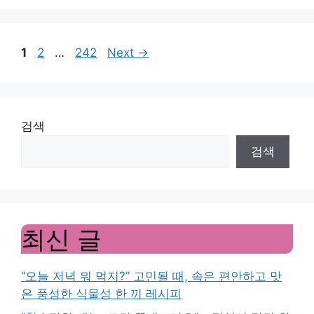
Page
Page
Page
1
2
…
242
Next
→
검색
검색
최신 글
“오늘 저녁 뭐 먹지?” 고민될 때, 속은 편안하고 맛
은 풍성한 식물성 한 끼 레시피