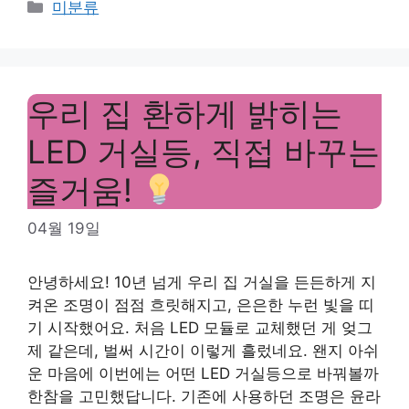
Categories
미분류
우리 집 환하게 밝히는
LED 거실등, 직접 바꾸는
즐거움!
04월 19일
안녕하세요! 10년 넘게 우리 집 거실을 든든하게 지
켜온 조명이 점점 흐릿해지고, 은은한 누런 빛을 띠
기 시작했어요. 처음 LED 모듈로 교체했던 게 엊그
제 같은데, 벌써 시간이 이렇게 흘렀네요. 왠지 아쉬
운 마음에 이번에는 어떤 LED 거실등으로 바꿔볼까
한참을 고민했답니다. 기존에 사용하던 조명은 윤라